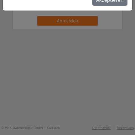
Akzeptieren
Anmelden
© HHK Datentechnik GmbH | KostatNs
Datenschutz
Impressum